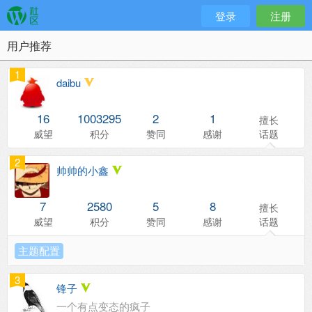
登录
注册
用户推荐
1
daibu
16
1003295
2
1
擅长
威望
积分
赞同
感谢
话题
2
帅帅的小鑫
7
2580
5
8
擅长
威望
积分
赞同
感谢
话题
主题配置
3
锋子
一个有点变态的疯子